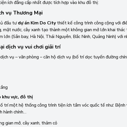
tiện ích đẳng cấp nhất được tích hợp vào khu đô thị:
ịch vụ Thương Mại
Chủ đầu tư
dự án Kim Do City
thiết kế công trình công cộng với đi
, mặt nước, cây xanh tạo thành một không gian mở lớn khai thác 
 lớn (Sân bay, Hà Nội, Thái Nguyên, Bắc Ninh, Quảng Ninh) với n
dịch vụ vui chơi giải trí
ịch vụ – văn phòng – căn hộ dịch vụ (bố trí dọc tuyến đường chín
tầng
 khu vực, đô thị
 trí một hệ thống công trình tiện ích tầm vóc quốc tế như: Bệnh
nh hành chính…
ông gian mở, cây xanh, thảm cỏ