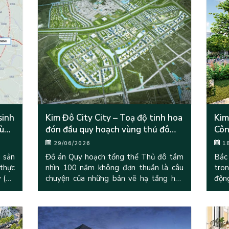
sinh
Kim Đô City City – Toạ độ tinh hoa
Kim
vùng
đón đầu quy hoạch vùng thủ đô
Côn
tầm nhìn 100 năm
cuộ
29/06/2026
1
g sản
Đồ án Quy hoạch tổng thể Thủ đô tầm
Bắc
 thực
nhìn 100 năm không đơn thuần là câu
tro
y (do
chuyện của những bản vẽ hạ tầng hay
độn
đang
mở rộng địa giới hành chính. Về bản chất
FDI
kinh tế học, đây là một
tọa 