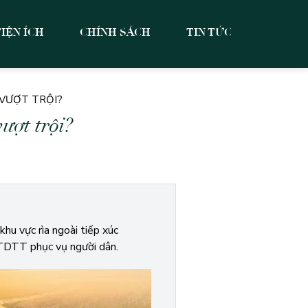
TIỆN ÍCH
CHÍNH SÁCH
TIN TỨC
 VƯỢT TRỘI?
ượt trội?
khu vực rìa ngoài tiếp xúc
 TDTT phục vụ người dân.