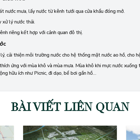
át nước mưa, lấy nước từ kênh tưới qua cửa khẩu đóng mở.
 xử lý nước thải.
kênh riêng kết hợp với cảnh quan đô thị.
ước
lý, cải thiện môi trường nước cho hệ thống mặt nước ao hồ, cho h
hích ứng với mùa khô và mùa mưa. Mùa khô khi mực nước xuống th
ng hữu ích như Picnic, đi dạo, bể bơi gần hồ…
BÀI VIẾT LIÊN QUAN