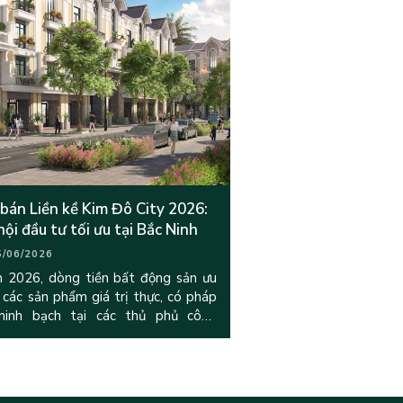
 bán Liền kề Kim Đô City 2026:
hội đầu tư tối ưu tại Bắc Ninh
5/06/2026
 2026, dòng tiền bất động sản ưu
 các sản phẩm giá trị thực, có pháp
minh bạch tại các thủ phủ công
iệp. Trong đó, liền kề Kim Đô City
 Yên Phong, Bắc Ninh do Hưng