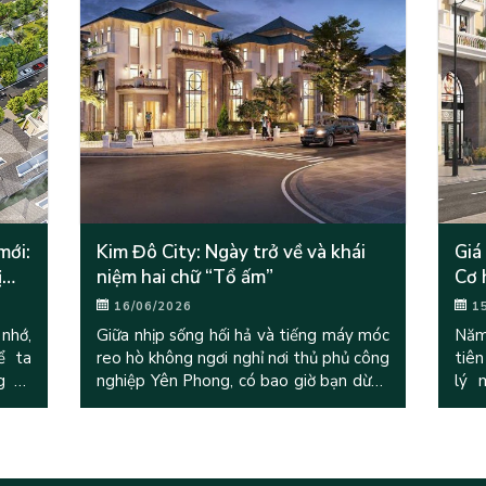
mới:
Kim Đô City: Ngày trở về và khái
Giá
ị
niệm hai chữ “Tổ ấm”
Cơ 
16/06/2026
1
 nhớ,
Giữa nhịp sống hối hả và tiếng máy móc
Năm
ể ta
reo hò không ngơi nghỉ nơi thủ phủ công
tiên
g và
nghiệp Yên Phong, có bao giờ bạn dừng
lý 
inh –
lại một nhịp và tự hỏi: “Đâu là không
ngh
gian thuộc về chính mình
tại