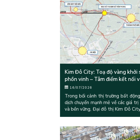
Kim Đô City: Toạ độ vàng khởi 
phồn vinh – Tâm điểm kết nối 
Kinh Bắc
16/07/2026
Trong bối cảnh thị trường bất độn
dịch chuyển mạnh mẽ về các giá trị
và bền vững, Đại đô thị Kim Đô Cit
Hưng Ngân Group làm chủ đầu tư) 
nổi lên như một biểu