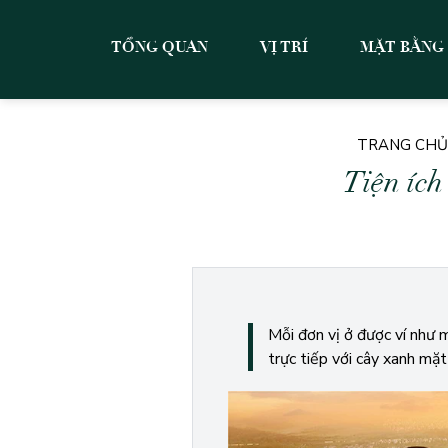
TỔNG QUAN
VỊ TRÍ
MẶT BẰNG
TRANG CHỦ
Tiện ích
Mỗi đơn vị ở được ví như m
trực tiếp với cây xanh m