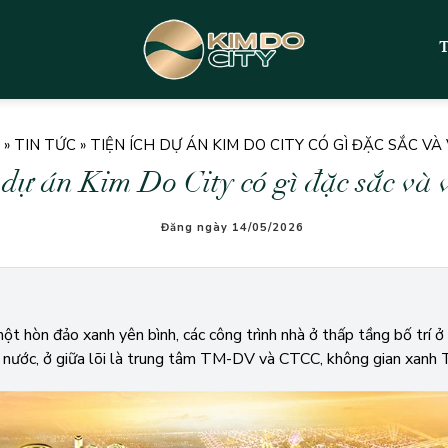
»
TIN TỨC
»
TIỆN ÍCH DỰ ÁN KIM DO CITY CÓ GÌ ĐẶC SẮC VÀ
 dự án Kim Do City có gì đặc sắc và v
Đăng ngày 14/05/2026
ột hòn đảo xanh yên bình, các công trình nhà ở thấp tầng bố trí ở 
ặt nước, ở giữa lõi là trung tâm TM-DV và CTCC, không gian xanh