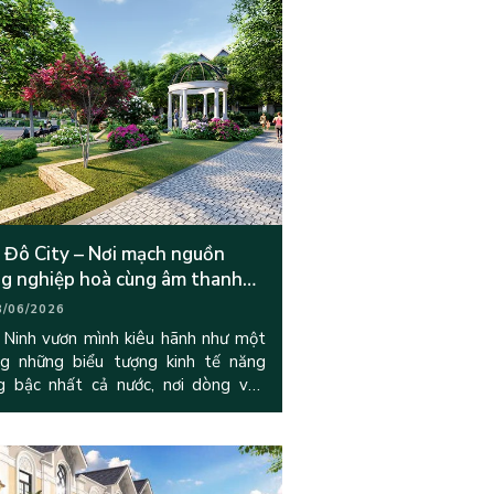
 Đô City – Nơi mạch nguồn
g nghiệp hoà cùng âm thanh
c sống chuẩn xanh
8/06/2026
 Ninh vươn mình kiêu hãnh như một
ng những biểu tượng kinh tế năng
g bậc nhất cả nước, nơi dòng vốn
 khổng lồ không ngừng đổ về và là
độ hội tụ của hàng vạn chuyên