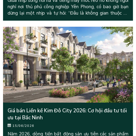
Giữa nhịp sống hối hả và tiếng máy móc reo hò không ngơi
nghỉ nơi thủ phủ công nghiệp Yên Phong, có bao giờ bạn
dừng lại một nhịp và tự hỏi: “Đâu là không gian thuộc về
chính mình
Giá bán Liền kề Kim Đô City 2026: Cơ hội đầu tư tối
ưu tại Bắc Ninh
15/06/2026
Năm 2026, dòng tiền bất động sản ưu tiên các sản phẩm