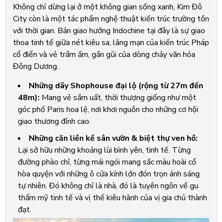
Không chỉ dừng lại ở một không gian sống xanh, Kim Đô
City còn là một tác phẩm nghệ thuật kiến trúc trường tồn
với thời gian. Bản giao hưởng Indochine tại đây là sự giao
thoa tinh tế giữa nét kiêu sa, lãng mạn của kiến trúc Pháp
cổ điển và vẻ trầm ấm, gần gũi của dòng chảy văn hóa
Đông Dương.
Những dãy Shophouse đại lộ (rộng từ 27m đến
48m):
Mang vẻ sầm uất, thời thượng giống như một
góc phố Paris hoa lệ, nơi khơi nguồn cho những cơ hội
giao thương đỉnh cao.
Những căn liền kề sân vườn & biệt thự ven hồ:
Lại sở hữu những khoảng lùi bình yên, tinh tế. Từng
đường phào chỉ, từng mái ngói mang sắc màu hoài cổ
hòa quyện với những ô cửa kính lớn đón trọn ánh sáng
tự nhiên. Đó không chỉ là nhà, đó là tuyên ngôn về gu
thẩm mỹ tinh tế và vị thế kiêu hãnh của vị gia chủ thành
đạt.