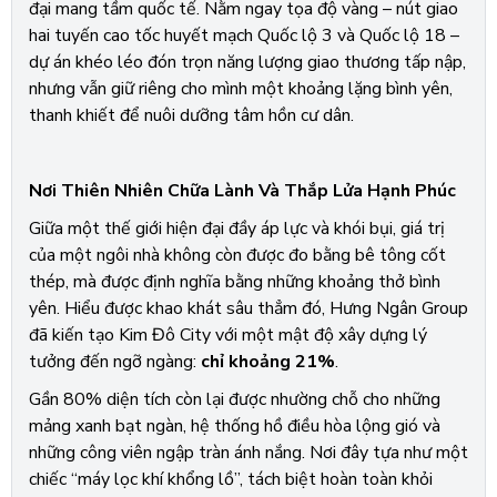
đại mang tầm quốc tế. Nằm ngay tọa độ vàng – nút giao
hai tuyến cao tốc huyết mạch Quốc lộ 3 và Quốc lộ 18 –
dự án khéo léo đón trọn năng lượng giao thương tấp nập,
nhưng vẫn giữ riêng cho mình một khoảng lặng bình yên,
thanh khiết để nuôi dưỡng tâm hồn cư dân.
Nơi Thiên Nhiên Chữa Lành Và Thắp Lửa Hạnh Phúc
Giữa một thế giới hiện đại đầy áp lực và khói bụi, giá trị
của một ngôi nhà không còn được đo bằng bê tông cốt
thép, mà được định nghĩa bằng những khoảng thở bình
yên. Hiểu được khao khát sâu thẳm đó, Hưng Ngân Group
đã kiến tạo Kim Đô City với một mật độ xây dựng lý
tưởng đến ngỡ ngàng:
chỉ khoảng 21%
.
Gần 80% diện tích còn lại được nhường chỗ cho những
mảng xanh bạt ngàn, hệ thống hồ điều hòa lộng gió và
những công viên ngập tràn ánh nắng. Nơi đây tựa như một
chiếc “máy lọc khí khổng lồ”, tách biệt hoàn toàn khỏi