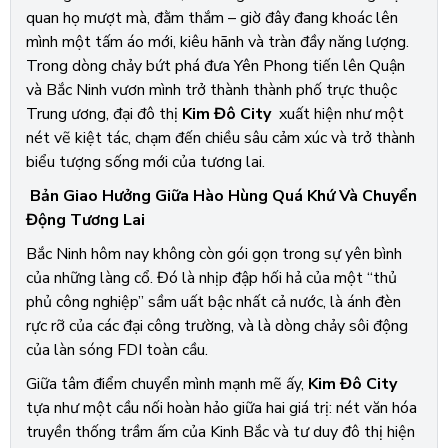
quan họ mượt mà, đằm thắm – giờ đây đang khoác lên
mình một tấm áo mới, kiêu hãnh và tràn đầy năng lượng.
Trong dòng chảy bứt phá đưa Yên Phong tiến lên Quận
và Bắc Ninh vươn mình trở thành thành phố trực thuộc
Trung ương, đại đô thị
Kim Đô City
xuất hiện như một
nét vẽ kiệt tác, chạm đến chiều sâu cảm xúc và trở thành
biểu tượng sống mới của tương lai.
Bản Giao Hưởng Giữa Hào Hùng Quá Khứ Và Chuyển
Động Tương Lai
Bắc Ninh hôm nay không còn gói gọn trong sự yên bình
của những làng cổ. Đó là nhịp đập hối hả của một “thủ
phủ công nghiệp” sầm uất bậc nhất cả nước, là ánh đèn
rực rỡ của các đại công trường, và là dòng chảy sôi động
của làn sóng FDI toàn cầu.
Giữa tâm điểm chuyển mình mạnh mẽ ấy,
Kim Đô City
tựa như một cầu nối hoàn hảo giữa hai giá trị: nét văn hóa
truyền thống trầm ấm của Kinh Bắc và tư duy đô thị hiện