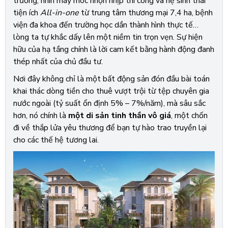
trường, nhìn máy móc nhộn nhịp thi công và hệ sinh thái
tiện ích
All-in-one
từ trung tâm thương mại 7,4 ha, bệnh
viện đa khoa đến trường học dần thành hình thực tế…
lòng ta tự khắc dấy lên một niềm tin trọn vẹn. Sự hiện
hữu của hạ tầng chính là lời cam kết bằng hành động đanh
thép nhất của chủ đầu tư.
Nơi đây không chỉ là một bất động sản đón đầu bài toán
khai thác dòng tiền cho thuê vượt trội từ tệp chuyên gia
nước ngoài (tỷ suất ổn định 5% – 7%/năm), mà sâu sắc
hơn, nó chính là
một di sản tinh thần vô giá
, một chốn
đi về thắp lửa yêu thương để bạn tự hào trao truyền lại
cho các thế hệ tương lai.