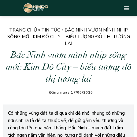
TRANG CHỦ
»
TIN TỨC
»
BẮC NINH VƯƠN MÌNH NHỊP
SỐNG MỚI: KIM ĐÔ CITY – BIỂU TƯỢNG ĐÔ THỊ TƯƠNG
LAI
Bắc Ninh vươn mình nhịp sống
mới: Kim Đô City – biểu tượng đô
thị tương lai
Đăng ngày 17/06/2026
Có những vùng đất ta đi qua chỉ để nhớ, nhưng có những
nơi sinh ra là để ta thuộc về, để gửi gắm yêu thương và
cùng lớn lên qua năm tháng. Bắc Ninh – mảnh đất trầm
tích ngàn năm văn hiến, nơi từng nổi danh với những điệu