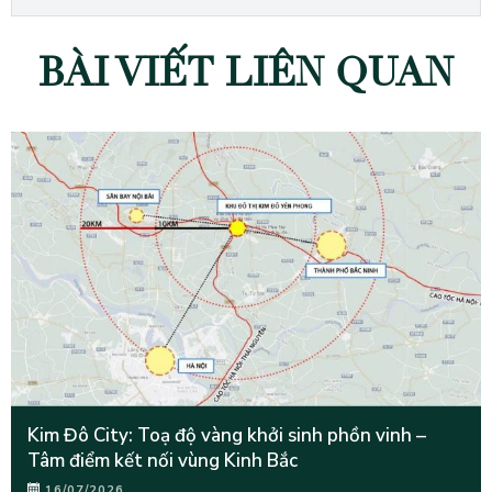
BÀI VIẾT LIÊN QUAN
Kim Đô City: Toạ độ vàng khởi sinh phồn vinh –
Tâm điểm kết nối vùng Kinh Bắc
16/07/2026