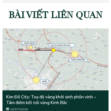
BÀI VIẾT LIÊN QUAN
Kim Đô City: Toạ độ vàng khởi sinh phồn vinh –
Tâm điểm kết nối vùng Kinh Bắc
16/07/2026