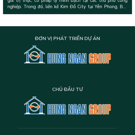
giá trị thực, có pháp lý minh bạch tại các thủ phủ công
nghiệp. Trong đó, liền kề Kim Đô City tại Yên Phong, Bắc
Ninh do Hưng
ĐƠN VỊ PHÁT TRIỂN DỰ ÁN
CHỦ ĐẦU TƯ