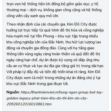
trọn vẹn hệ thống tiện ích đồng bộ gồm giáo dục, y tế,
thương mại – dịch vụ, không gian công cộng và hệ thống
công viên cây xanh quy mô lớn.
Theo nhận định của các chuyên gia, Kim Đô City được
hưởng lợi trực tiếp từ quá trình đô thị hóa và công nghiệp
hóa mạnh mẽ tại Yên Phong – khu vực tập trung nhiều
khu công nghiệp lớn của Bắc Ninh, thu hút lực lượng lao
động và chuyên gia đông đảo. Cùng với hạ tầng giao
thông liên vùng ngày càng hoàn thiện và quỹ đất đô thị
ngày càng hạn chế, dự án được kỳ vọng sẽ đáp ứng nhu
cầu an cư thực và tạo dư địa gia tăng giá trị trong dài hạn.
Với pháp lý đầy đủ và tiến độ triển khai rõ ràng, Kim Đô
City được xem là một trong những dự án đáng chú ý tại
khu vực Bắc Ninh trong giai đoạn tới.
Nguồn:
https://thanhnienviet.vn/hung-ngan-group-bat-tay-
golden-legacy-phat-trien-khu-do-thi-kim-do-city-
20926012016010861.htm