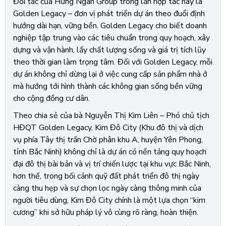
Đối tác của Hưng Ngân Group trong lần hợp tác này là
Golden Legacy – đơn vị phát triển dự án theo đuổi định
hướng dài hạn, vững bền. Golden Legacy cho biết doanh
nghiệp tập trung vào các tiêu chuẩn trong quy hoạch, xây
dựng và vận hành, lấy chất lượng sống và giá trị tích lũy
theo thời gian làm trọng tâm. Đối với Golden Legacy, mỗi
dự án không chỉ dừng lại ở việc cung cấp sản phẩm nhà ở
mà hướng tới hình thành các không gian sống bền vững
cho cộng đồng cư dân.
Theo chia sẻ của bà Nguyễn Thị Kim Liên – Phó chủ tịch
HĐQT Golden Legacy, Kim Đô City (Khu đô thị và dịch
vụ phía Tây thị trấn Chờ phân khu A, huyện Yên Phong,
tỉnh Bắc Ninh) không chỉ là dự án có nền tảng quy hoạch
đại đô thị bài bản và vị trí chiến lược tại khu vực Bắc Ninh,
hơn thế, trong bối cảnh quỹ đất phát triển đô thị ngày
càng thu hẹp và sự chọn lọc ngày càng thông minh của
người tiêu dùng, Kim Đô City chính là một lựa chọn “kim
cương” khi sở hữu pháp lý vô cùng rõ ràng, hoàn thiện.