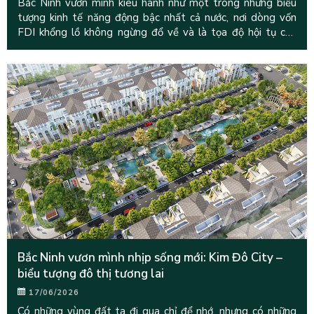
Bắc Ninh vươn mình kiêu hãnh như một trong những biểu
tượng kinh tế năng động bậc nhất cả nước, nơi dòng vốn
FDI khổng lồ không ngừng đổ về và là tọa độ hội tụ của
hàng vạn chuyên
Bắc Ninh vươn mình nhịp sống mới: Kim Đô City –
biểu tượng đô thị tương lai
17/06/2026
Có những vùng đất ta đi qua chỉ để nhớ, nhưng có những